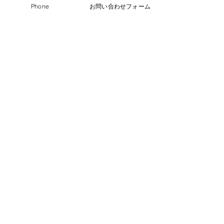
Phone
お問い合わせフォーム
送 信
尾
久橋医院
Ogubashi Clinic
8-19-2Higashiogu Arakawa-ku Tokyo,Japan
​Telephone : ​03-3800-3020
Fax :
03-3800-3020
トップページへ
診療のご案内
｜
当院のご案内
｜
院長の紹
介
｜
交通アクセス
｜
スタッフ募集
｜
お問い合