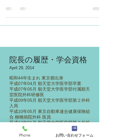
感染対策向上加算、外来ベースアップ評価料(I)
院長の履歴・学会資格
April 29, 2014
昭和44年生まれ 東京都出身
平成07年04月 順天堂大学医学部卒業
平成07年05月 順天堂大学医学部付属順天
堂医院外科研修医
平成09年05月 順天堂大学医学部第２外科
入局
平成10年05月 東京自動車連合健康保険組
合 柳橋病院外科 医員
平成12年01月 順天堂大学医学部第２外科
助手
平成13年01月 せんぽ東京高輪病院 外科
Phone
お問い合わせフォーム