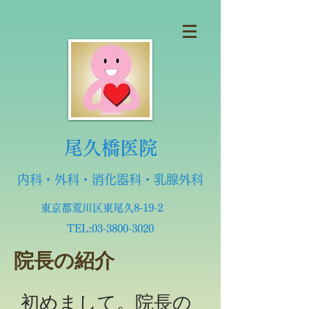
尾久橋医院
内科・外科・消化器科・乳腺外科
東京都荒川区東尾久8-19-2
TEL:
03-3800-3020
院長の紹介
初めまして。院長の