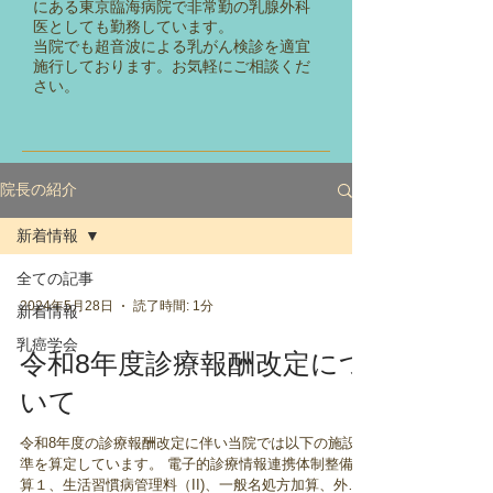
にある東京臨海病院で非常勤の乳腺外科
医としても勤務しています。
当院でも超音波による乳がん検診を適宜
施行しております。
お気軽にご相談くだ
さい。
院長の紹介
新着情報
全ての記事
2024年5月28日
読了時間: 1分
新着情報
乳癌学会
令和8年度診療報酬改定につ
いて
令和8年度の診療報酬改定に伴い当院では以下の施設基
準を算定しています。 電子的診療情報連携体制整備加
算１、生活習慣病管理料（II)、一般名処方加算、外来