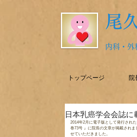
尾
内科・外
トップページ
院
日本乳癌学会会誌に
2014年2月に電子版として発行された、日
巻73号 』に院長の文章が掲載され
せていただきました。