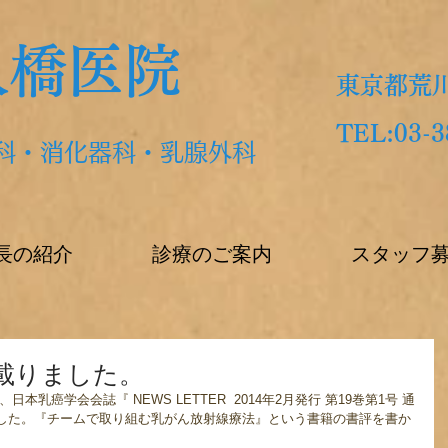
久橋医院
東京都荒川
TEL:03-3
科・消化器科・乳腺外科
長の紹介
診療のご案内
スタッフ
載りました。
本乳癌学会会誌『 NEWS LETTER  2014年2月発行 第19巻第1号 通
ました。『チームで取り組む乳がん放射線療法』という書籍の書評を書か