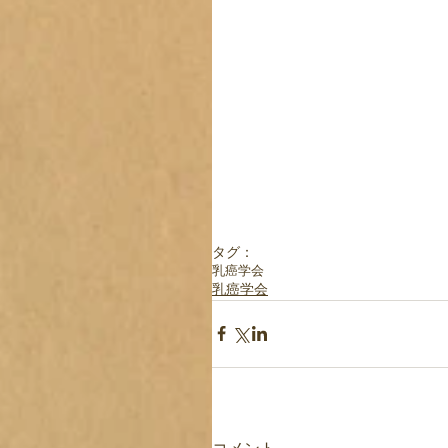
タグ：
乳癌学会
乳癌学会