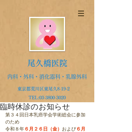
尾久橋医院
内科・外科・消化器科・乳腺外科
東京都荒川区東尾久8-19-2
TEL:
03-3800-3020
臨時休診のお知らせ
第３４回日本乳癌学会学術総会に参加
のため
令和８年
６月２６日（金）
および
６月