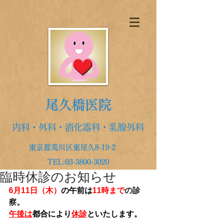
尾久橋医院
内科・外科・消化器科・乳腺外科
東京都荒川区東尾久8-19-2
TEL:
03-3800-3020
臨時休診のお知らせ
6月11日（木）
の午前は
11時まで
の診
察。
午後は
都合により
休診
といたします。